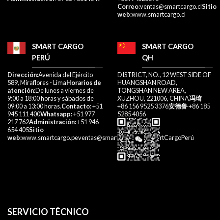
Correo
:ventas@smartcargo.cl
Sitio
web:
www.smartcargo.cl
SMART CARGO
SMART CARGO
PERÚ
QH
Dirección:
Avenida del Ejército
DISTRICT, NO., 12 WEST SIDE OF
589, Miraflores - Lima
Horarios de
HUANGSHAN ROAD,
atención:
De lunes a viernes de
TONGSHAN NEW AREA,
9:00 a 18:00 horas y sábados de
XUZHOU, 221006, CHINA
冯琦
09:00 a 13:00 horas.
Contacto
: +51
+86 156 9525 3376
安德鲁
+86 185
945 111 400
Whatsapp:
+51 977
5285 4056
217 762
Administración:
+51 946
654 405
Sitio
web:
www.smartcargo.peventas@smartcargo.pe@SmartCargoPerú
SERVICIO TÉCNICO