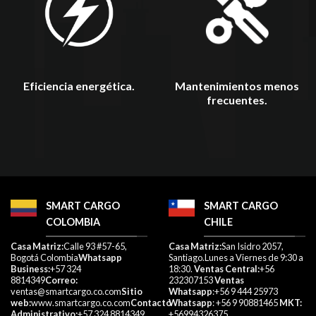
Mantenimientos menos
Eficiencia energética.
frecuentes.
SMART CARGO
SMART CARGO
COLOMBIA
CHILE
Casa Matriz:
Calle 93 #57-65,
​Casa Matriz:
San Isidro 2057,
Bogotá Colombia
Whatsapp
Santiago.Lunes a Viernes de 9:30 a
Business:
+57 324
18:30. ​
Ventas Central:
+56
8814349
Correo:
​
232307153 ​
Ventas
ventas@smartcargo.co.com
Sitio
Whatsapp
:+56 9 444 25973
web:
www.smartcargo.co.com
Contacto
Whatsapp
: +56 9 90881465
MKT:
Administrativo:
+57 324 8814349
+56994326375