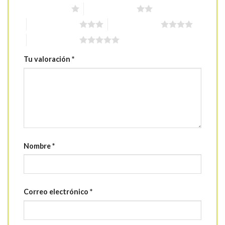
1 de 5 estrellas
2 de 5 estrellas
3 de 5 estrellas
4 de 5 estrellas
5 de 5 estrellas
Tu valoración
*
Nombre
*
Correo electrónico
*