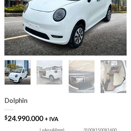
Dolphin
24.990.000
$
+ IVA
L×An×Al(mm)
3100X1500X1600