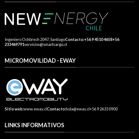
Ingeniero Ochbrech 2047, Santiago
​Contacto:
+56 9 4510 4658
+56
233469791
servicios@smartcargo.cl
MICROMOVILIDAD - EWAY
Sitio web:
www.eway.cl
Contacto:
hola@eway.cl
+56 9 2633 0900
LINKS INFORMATIVOS